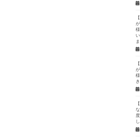
【
が
様
い
ま
【
が
様
き
【
な
度
し