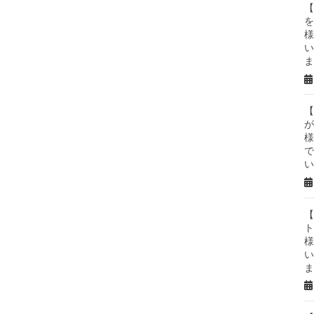
【
を
様
い
ま
【
が
様
で
い
【
ト
様
い
ま