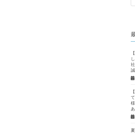
【
し
社
誠
【
て
様
あ
夏