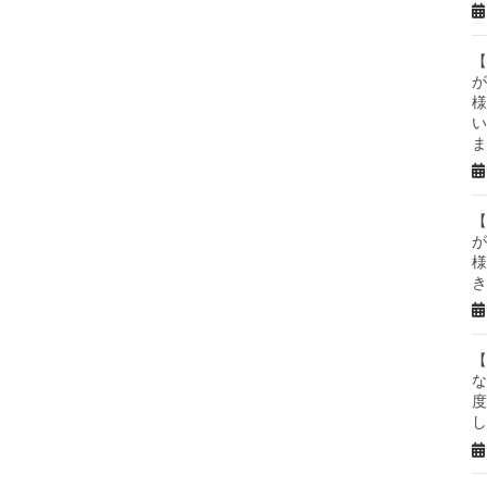
【
が
様
い
ま
【
が
様
き
【
な
度
し