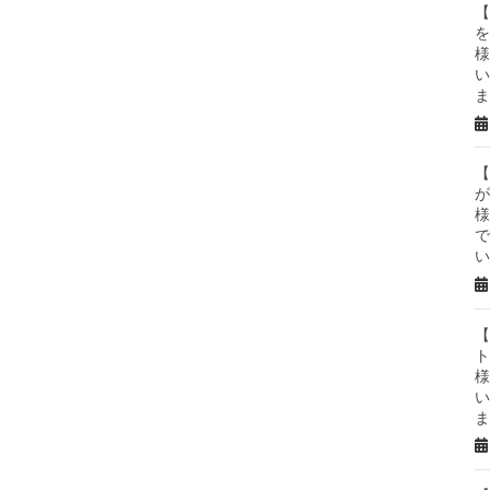
【
を
様
い
ま
【
が
様
で
い
【
ト
様
い
ま