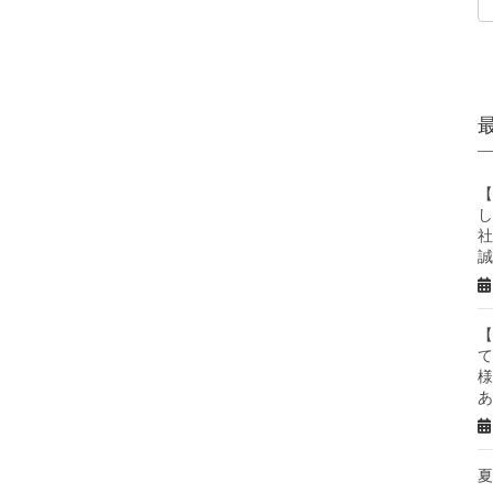
【
し
社
誠
【
て
様
あ
夏